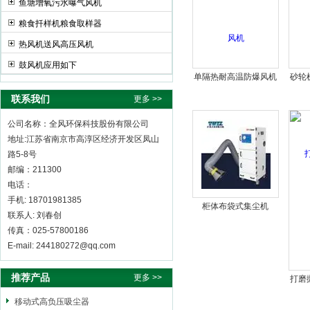
鱼塘增氧污水曝气风机
粮食扦样机粮食取样器
热风机送风高压风机
鼓风机应用如下
单隔热耐高温防爆风机
砂轮
联系我们
更多 >>
公司名称：全风环保科技股份有限公司
地址:江苏省南京市高淳区经济开发区凤山
路5-8号
邮编：211300
电话：
手机: 18701981385
柜体布袋式集尘机
联系人: 刘春创
传真：025-57800186
E-mail: 244180272@qq.com
推荐产品
更多 >>
打磨
移动式高负压吸尘器