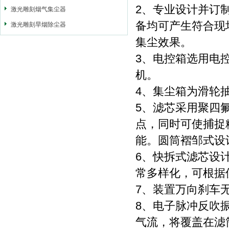
2、专业设计并订
激光雕刻烟气集尘器
备均可产生符合现
激光雕刻旱烟除尘器
集尘效果。
3、电控箱选用电
机。
4、集尘箱为滑轮
5、滤芯采用聚四
点，同时可使捕捉粉
能。圆筒褶邹式设计
6、快拆式滤芯设
常多样化，可根据
7、装置万向刹车
8、电子脉冲反吹
气流，将覆盖在滤