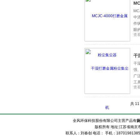
M
M
中
作
眼
查
再
干
干
强
广
工
查
坚
共 1
全风环保科技股份有限公司主营产品有
版权所有 地址:江苏省南京市
联系人：刘春创 电话： 手机：1870198138