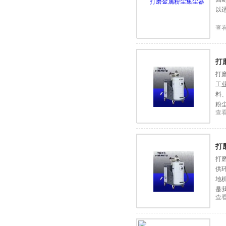
以
查
打
打
工
料
粉
查
打
打
供
地
是
查