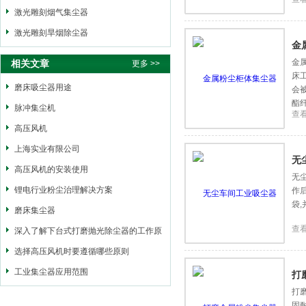
激光雕刻烟气集尘器
激光雕刻旱烟除尘器
金
金
相关文章
更多 >>
床
磨床吸尘器用途
会
酯
脉冲集尘机
查
滤
高压风机
上海实业有限公司
无
高压风机的安装使用
无
锂电行业粉尘治理解决方案
作
袋
磨床集尘器
查
深入了解下台式打磨抛光除尘器的工作原
理
选择高压风机时要遵循哪些原则
工业集尘器应用范围
打
打
固