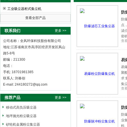
工业吸尘器柜式集尘机
防
查看全部产品
防
点
全风环保科技股份有限公司
联系我们
更多 >>
滤
密
公司名称：全风环保科技股份有限公司
查
地址:江苏省南京市高淳区经济开发区凤山
路5-8号
邮编：211300
易
电话：
易
手机: 18701981385
聚
联系人: 刘春创
求
集
E-mail: 244180272@qq.com
查
连
推荐产品
更多 >>
防
移动式高负压吸尘器
防
地坪抛光粉尘吸尘器
业
砂轮机金属粉尘集尘器
料