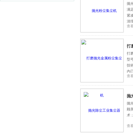
抛
满
紧
清
查
磨
打
打
型
技
內
查
抛
抛
顾
术
查