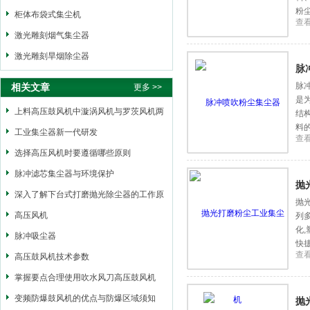
粉
柜体布袋式集尘机
查
激光雕刻烟气集尘器
激光雕刻旱烟除尘器
脉
脉
相关文章
更多 >>
是
上料高压鼓风机中漩涡风机与罗茨风机两
结
料
者之间的区别
工业集尘器新一代研发
查
手
选择高压风机时要遵循哪些原则
脉冲滤芯集尘器与环境保护
抛
深入了解下台式打磨抛光除尘器的工作原
抛
理
高压风机
列
化
脉冲吸尘器
快
查
高压鼓风机技术参数
水
掌握要点合理使用吹水风刀高压鼓风机
变频防爆鼓风机的优点与防爆区域须知
抛