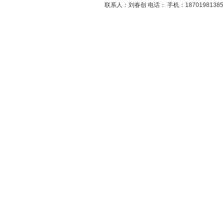
联系人：刘春创 电话： 手机：1870198138