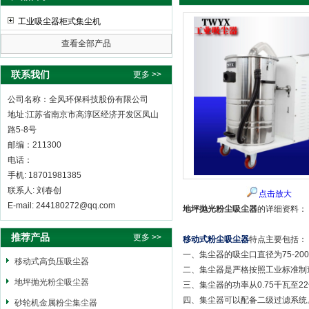
工业吸尘器柜式集尘机
查看全部产品
全风环保科技股份有限公司
联系我们
更多 >>
公司名称：全风环保科技股份有限公司
地址:江苏省南京市高淳区经济开发区凤山
路5-8号
邮编：211300
电话：
手机: 18701981385
联系人: 刘春创
点击放大
E-mail: 244180272@qq.com
地坪抛光粉尘吸尘器
的详细资料：
推荐产品
更多 >>
移动式粉尘吸尘器
特点主要包括：
一、集尘器的吸尘口直径为75-2
移动式高负压吸尘器
二、集尘器是严格按照工业标准制
地坪抛光粉尘吸尘器
三、集尘器的功率从0.75千瓦至2
四、集尘器可以配备二级过滤系统
砂轮机金属粉尘集尘器