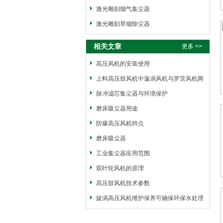
激光雕刻烟气集尘器
激光雕刻旱烟除尘器
相关文章
更多 >>
高压风机的安装使用
上料高压鼓风机中漩涡风机与罗茨风机两
者之间的区别
脉冲滤芯集尘器与环境保护
磨床吸尘器用途
防爆高压风机特点
磨床吸尘器
工业集尘器应用范围
双叶轮风机的原理
高压鼓风机技术参数
旋涡高压风机维护保养可确保环保水处理
风机的正常运行