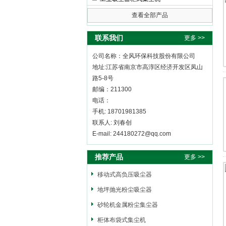
查看全部产品
全风环保科技股份有限公司
联系我们
更多 >>
公司名称：全风环保科技股份有限公司
地址:江苏省南京市高淳区经济开发区凤山
路5-8号
邮编：211300
电话：
手机: 18701981385
联系人: 刘春创
E-mail: 244180272@qq.com
推荐产品
更多 >>
移动式高负压吸尘器
地坪抛光粉尘吸尘器
砂轮机金属粉尘集尘器
柜体布袋式集尘机