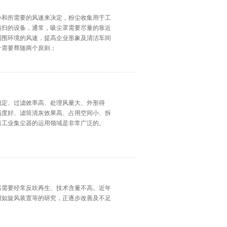
小和所需要的风速来决定，粉尘收集用于工
清扫的设备，通常，吸尘罩需要尽量的靠近
周围环境的风速，提高企业形象及清洁车间
计需要尊随两个原则；
稳定、过滤效率高、处理风量大、外形得
精度好、滤筒清灰效果高、占用空间小、拆
着工业集尘器的运用领域是非常广泛的。
器需要经常反吹再生、技术含量不高。近年
用如旋风装置等的研究，正逐步改善及不足