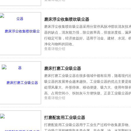
磨床浮尘收集喷吹吸尘器
磨床浮尘收集喷吹吸尘器采用分室停风脉冲喷吹清灰技
器的缺点，清灰能力强，除尘效率高，排放浓度低，漏
行稳定可靠，经济效益好。适用于冶金、建材、水泥、
净化与物料的回收。
查看详细介绍
磨床打磨工业吸尘器
磨床打磨工业吸尘器在很多领域中都有应用，随着现代
吸尘器的发展将会越来越快。工业吸尘器的优点主要是
处理风量大、外形得体、移动便捷、吸力大、使用年限
高、占用空间小、拆卸灰斗方便快捷。正是工业吸尘器
查看详细介绍
域是非常广泛的。
打磨配套用工业吸尘器
打磨配套用工业吸尘器用于工业生产过程中收集废弃物
工业吸尘器能够吸取各类金属、非金属、油、水等颗粒