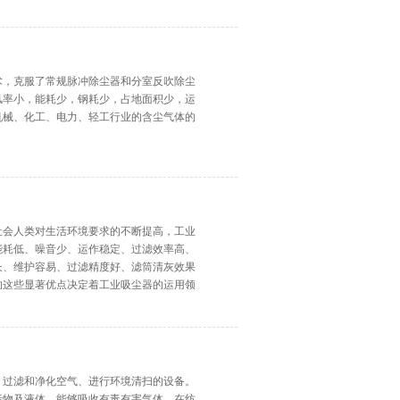
术，克服了常规脉冲除尘器和分室反吹除尘
风率小，能耗少，钢耗少，占地面积少，运
机械、化工、电力、轻工行业的含尘气体的
社会人类对生活环境要求的不断提高，工业
能耗低、噪音少、运作稳定、过滤效率高、
长、维护容易、过滤精度好、滤筒清灰效果
的这些显著优点决定着工业吸尘器的运用领
、过滤和净化空气、进行环境清扫的设备。
污物及液体，能够吸收有毒有害气体，在纺