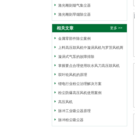
激光雕刻烟气集尘器
激光雕刻旱烟除尘器
相关文章
更多 >>
金属零部件除尘案例
上料高压鼓风机中漩涡风机与罗茨风机两
者之间的区别
漩涡式气泵的故障排除
掌握要点合理使用吹水风刀高压鼓风机
双叶轮风机的原理
锂电行业粉尘治理解决方案
粉尘防爆高压风机使用案例
高压风机
脉冲工业吸尘器原理
脉冲粉尘吸尘器