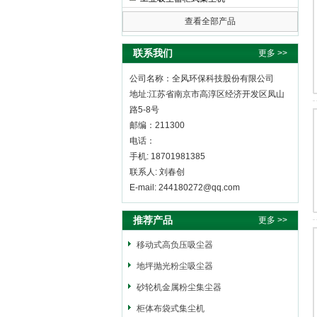
查看全部产品
全风环保科技股份有限公司
联系我们
更多 >>
公司名称：全风环保科技股份有限公司
地址:江苏省南京市高淳区经济开发区凤山
路5-8号
邮编：211300
电话：
手机: 18701981385
联系人: 刘春创
E-mail: 244180272@qq.com
推荐产品
更多 >>
移动式高负压吸尘器
地坪抛光粉尘吸尘器
砂轮机金属粉尘集尘器
柜体布袋式集尘机