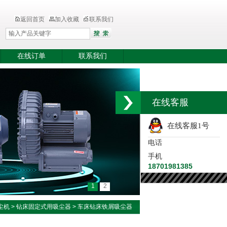
返回首页
加入收藏
联系我们
在线订单
联系我们
在线客服
在线客服1号
电话
手机
18701981385
1
2
尘机
>
钻床固定式用吸尘器
> 车床钻床铁屑吸尘器