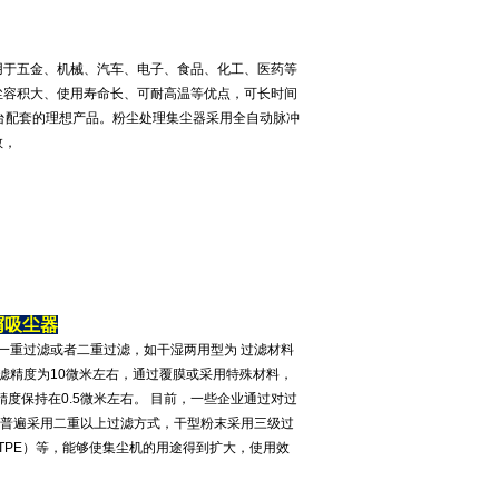
用于五金、机械、汽车、电子、食品、化工、医药等
尘容积大、使用寿命长、可耐高温等优点，可长时间
台配套的理想产品。粉尘处理集尘器采用全自动脉冲
数，
屑吸尘器
一重过滤或者二重过滤，如干湿两用型为 过滤材料
滤精度为10微米左右，通过覆膜或采用特殊材料，
度保持在0.5微米左右。 目前，一些企业通过对过
前普遍采用二重以上过滤方式，干型粉末采用三级过
TPE）等，能够使集尘机的用途得到扩大，使用效