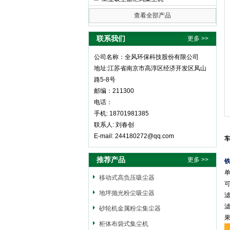
查看全部产品
全风环保科技股份有限公司
联系我们
更多 >>
公司名称：全风环保科技股份有限公司
地址:江苏省南京市高淳区经济开发区凤山
路5-8号
邮编：211300
电话：
手机: 18701981385
联系人: 刘春创
E-mail: 244180272@qq.com
推荐产品
更多 >>
移动式高负压吸尘器
地坪抛光粉尘吸尘器
砂轮机金属粉尘集尘器
柜体布袋式集尘机