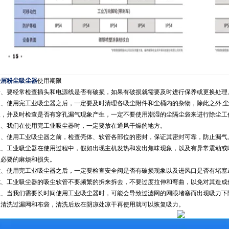
铁屑粉尘吸尘器
使用期限
一、要经常检查插头和电源线是否有破损，如果有破损就需要及时进行保养或更换处理
二、使用完工业吸尘器之后，一定要及时清理各吸尘附件和尘桶内的杂物，除此之外,
理，并及时检查是否有穿孔漏气现象产生，一定不要使用潮湿的尘隔尘袋来进行除尘工
三、我们在使用完工业吸尘器时，一定要放在通风干燥的地方。
四、使用工业吸尘器之前，检查壳体、软管各部位的密封，保证其密封可靠，防止漏气
五、工业吸尘器在使用过程中，假如出现主机发热和发出焦味现象，以及有异常震动或
不必要的麻烦和损失。
六、使用完工业吸尘器之后，一定要检查安全阀是否有破损现象以及进风口是否有堵塞
七、工业吸尘器的吸尘软管不要频繁的拆来拆去，不要过度拉伸和弯曲，以免对其造成
八、当我们需要长时间使用工业吸尘器时，可能会导致过滤网的网眼堵塞而出现吸力下
水清洗过漏网和布袋，清洗后放在阴凉处凉干再使用就可以恢复吸力。