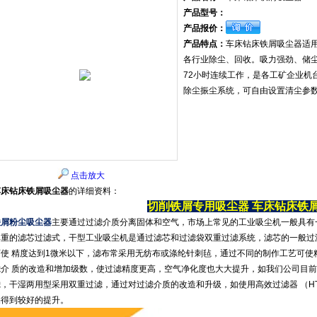
产品型号：
产品报价：
产品特点：
车床钻床铁屑吸尘器适
各行业除尘、回收。吸力强劲、储
72小时连续工作，是各工矿企业机
除尘振尘系统，可自由设置清尘参
点击放大
车床钻床铁屑吸尘器
的详细资料：
切削铁屑专用吸尘器
车床钻床铁
铁屑粉尘吸尘器
主要通过过滤介质分离固体和空气，市场上常见的工业吸尘机一般具有
单重的滤芯过滤式，干型工业吸尘机是通过滤芯和过滤袋双重过滤系统，滤芯的一般过
可使 精度达到1微米以下，滤布常采用无纺布或涤纶针刺毡，通过不同的制作工艺可使精
滤介 质的改造和增加级数，使过滤精度更高，空气净化度也大大提升，如我们公司目
滤，干湿两用型采用双重过滤，通过对过滤介质的改造和升级，如使用高效过滤器 （H
果得到较好的提升。