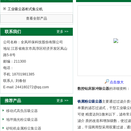
工业吸尘器柜式集尘机
查看全部产品
全风环保科技股份有限公司
联系我们
更多 >>
公司名称：全风环保科技股份有限公司
地址:江苏省南京市高淳区经济开发区凤山
路5-8号
邮编：211300
电话：
手机: 18701981385
联系人: 刘春创
点击放大
E-mail: 244180272@qq.com
数控钻床脉冲除尘器
的详细资料：
推荐产品
更多 >>
铁屑粉尘吸尘器
主要通过过滤介质
单重的滤芯过滤式，干型工业吸尘
移动式高负压吸尘器
可使 精度达到1微米以下，滤布常
地坪抛光粉尘吸尘器
滤介 质的改造和增加级数，使过
滤，干湿两用型采用双重过滤，通
砂轮机金属粉尘集尘器