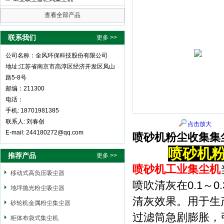
查看全部产品
全风环保科技股份有限公司
联系我们
更多 >>
公司名称：全风环保科技股份有限公司
地址:江苏省南京市高淳区经济开发区凤山
路5-8号
邮编：211300
电话：
手机: 18701981385
联系人: 刘春创
点击放大
E-mail: 244180272@qq.com
喷砂机粉尘收集集
喷砂机
推荐产品
更多 >>
喷砂机工业集尘机
移动式高负压吸尘器
喷吹清灰在0.1～
地坪抛光粉尘吸尘器
清灰效果。用于生
砂轮机金属粉尘集尘器
过滤筒急剧膨胀，
柜体布袋式集尘机