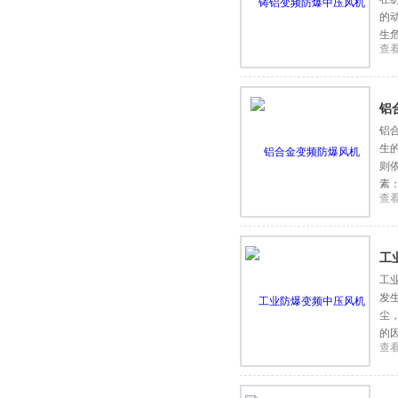
的
生
查
铝
铝
生
则
素
查
义
工
工
发
尘
的
查
定