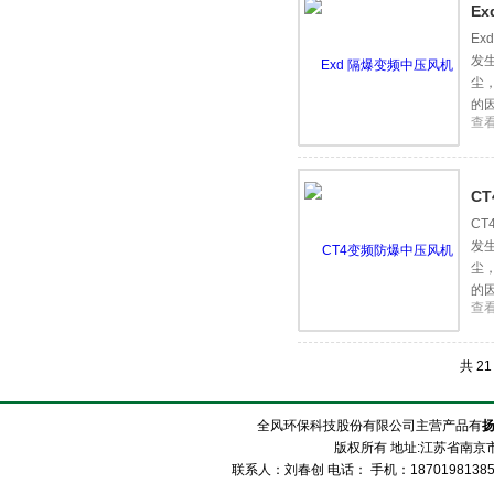
E
E
发
尘
的
查
定
C
C
发
尘
的
查
定
共 2
全风环保科技股份有限公司主营产品有
版权所有 地址:江苏省南京市
联系人：刘春创 电话： 手机：1870198138