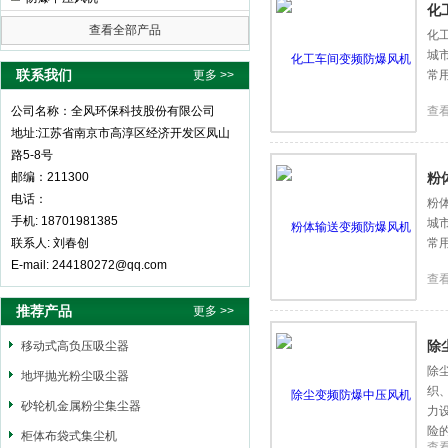
化
查看全部产品
化
城
全风环保科技股份有限公司
联系我们
更多 >>
常
公司名称：全风环保科技股份有限公司
查
地址:江苏省南京市高淳区经济开发区凤山
路5-8号
邮编：211300
粉
电话：
粉
手机: 18701981385
城
联系人: 刘春创
常
E-mail: 244180272@qq.com
查
推荐产品
更多 >>
除
移动式高负压吸尘器
除
地坪抛光粉尘吸尘器
织
砂轮机金属粉尘集尘器
力
险
柜体布袋式集尘机
查