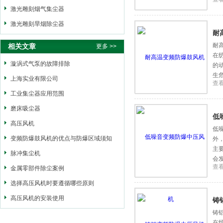
激光雕刻烟气集尘器
激光雕刻旱烟除尘器
耐
耐
相关文章
更多 >>
在
漩涡式气泵的故障排除
的
生
上海实业有限公司
查
工业集尘器应用范围
磨床吸尘器
低
高压风机
低
变频防爆鼓风机的优点与防爆区域须知
外
主
脉冲集尘机
会
查
金属零部件除尘案例
选择高压风机时要遵循哪些原则
高压风机的安装使用
铸
铸
在