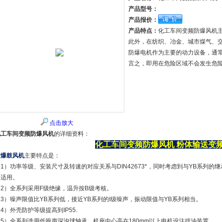
产品型号：
产品报价：
产品特点：
化工车间变频防爆风机
此外，在纺织、冶金、城市煤气、
防爆电机作为主要的动力设备，通常
言之，即用在危险区域不会发生危
点击放大
化工车间变频防爆风机
的详细资料：
化工车间变频防爆风机
粉体输送变
防爆鼓风机
主要特点是：
1）功率等级、安装尺寸及转速的对应关系与DIN42673*，同时考虑到与YB系列
和适用。
（2）全系列采用F级绝缘，温升按B级考核。
3）噪声限值比YB系列低，接近YB系列的I级噪声，振动限值与YB系列相当。
4）外壳防护等级提高到IP55.
（5）全系列选用低噪声深沟球轴承，机座中心高在180mm以上电机设注排油装置。