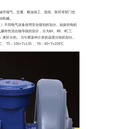
城市煤气、交通、粮油加工、造纸、医药等部门也
动机械。
2区）不同电气设备使用安全级别的划分。如旋转电机
爆炸性混合物等级的划分，分为ⅡA、ⅡB、ⅡC三
R）来区分的。 3)引燃某种介质的温度分组的划分。
 T5－100<T≤135 、 T6－85<T≤100℃.