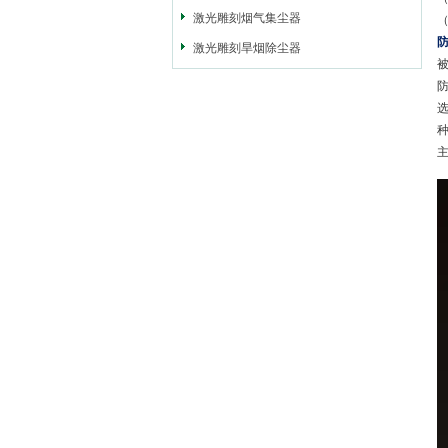
激光雕刻烟气集尘器
激光雕刻旱烟除尘器
选
种
主