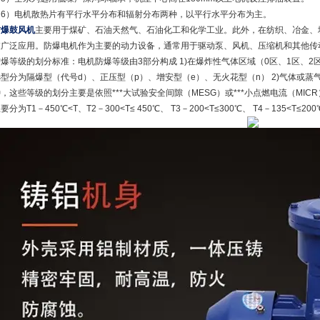
（6）电机散热片有平行水平分布和辐射分布两种，以平行水平分布为主。
防爆鼓风机
主要用于煤矿、石油天然气、石油化工和化学工业。此外，在纺织、冶金、
被广泛应用。防爆电机作为主要的动力设备，通常用于驱动泵、风机、压缩机和其他传
防爆等级的划分标准：电机防爆等级由3部分构成 1)在爆炸性气体区域（0区、1区、
型分为隔爆型（代号d）、正压型（p）、增安型（e）、无火花型（n） 2)气体或蒸气
，这些等级的划分主要是依照***大试验安全间隙（MESG）或***小点燃电流（MIC
要分为T1－450℃<T、T2－300<T≤ 450℃、 T3－200<T≤300℃、 T4－135<T≤200℃、