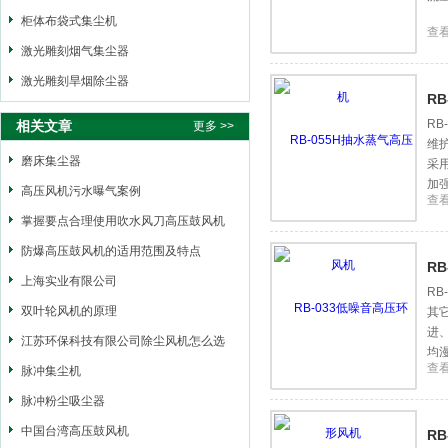
柜体布袋式集尘机
查
激光雕刻烟气集尘器
激光雕刻旱烟除尘器
R
R
相关文章
更多 >>
维
磨床集尘器
采
加
高压风机污水曝气案例
查
掌握要点合理使用吹水风刀高压鼓风机
防爆高压鼓风机的适用范围及特点
R
上海实业有限公司
R
双叶轮风机的原理
其
进
江苏环保科技有限公司除尘风机怎么选
均
查
型？
脉冲集尘机
脉冲粉尘吸尘器
中国台湾高压鼓风机
R