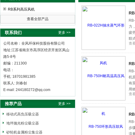
RB系列高压风机
R
查看全部产品
R
力
全风环保科技股份有限公司
联系我们
更多 >>
疲
联
公司名称：全风环保科技股份有限公司
查
地址:江苏省南京市高淳区经济开发区凤山
路5-8号
邮编：211300
R
电话：
R
手机: 18701981385
机
联系人: 刘春创
有
用
E-mail: 244180272@qq.com
查
能
推荐产品
更多 >>
R
移动式高负压吸尘器
R
地坪抛光粉尘吸尘器
步
砂轮机金属粉尘集尘器
流