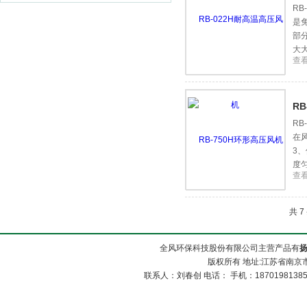
R
是
部
大
查
R
R
在
3
度匀
查
共 
全风环保科技股份有限公司主营产品有
版权所有 地址:江苏省南京市
联系人：刘春创 电话： 手机：1870198138