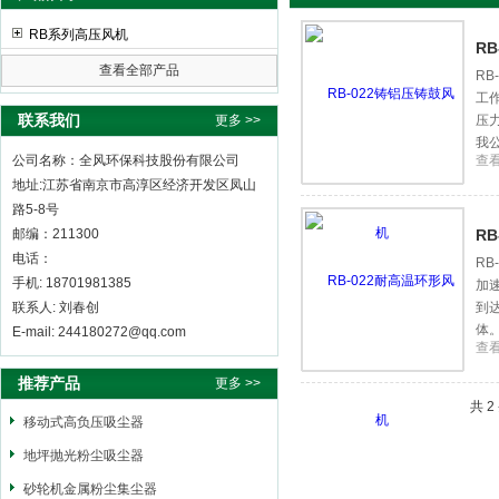
RB系列高压风机
R
查看全部产品
R
工
全风环保科技股份有限公司
联系我们
更多 >>
压
我
公司名称：全风环保科技股份有限公司
查
地址:江苏省南京市高淳区经济开发区凤山
路5-8号
邮编：211300
R
电话：
R
手机: 18701981385
加
联系人: 刘春创
到
体
E-mail: 244180272@qq.com
查
推荐产品
更多 >>
共 
移动式高负压吸尘器
地坪抛光粉尘吸尘器
砂轮机金属粉尘集尘器