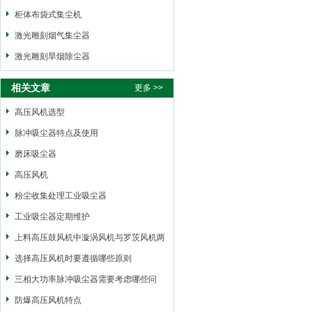
柜体布袋式集尘机
激光雕刻烟气集尘器
激光雕刻旱烟除尘器
相关文章
更多 >>
高压风机选型
脉冲吸尘器特点及使用
磨床吸尘器
高压风机
粉尘收集处理工业吸尘器
工业吸尘器定期维护
上料高压鼓风机中漩涡风机与罗茨风机两
者之间的区别
选择高压风机时要遵循哪些原则
三相大功率脉冲吸尘器需要考虑哪些问
题？
防爆高压风机特点