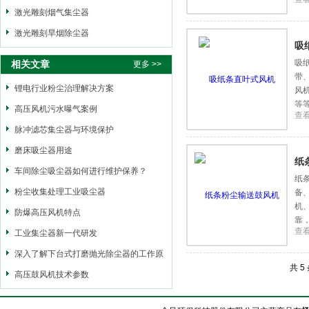
激光雕刻烟气集尘器
激光雕刻旱烟除尘器
吸
吸
相关文章
更多 >>
带
锂电行业粉尘治理解决方案
风
等
高压风机污水曝气案例
查
金
脉冲滤芯集尘器与环境保护
磨床吸尘器用途
纸
车间除尘吸尘器如何进行维护保养？
纸
粉尘收集处理工业吸尘器
备
机
防爆高压风机特点
靠
查
工业集尘器新一代研发
深入了解下台式打磨抛光除尘器的工作原
共 5
理
高压鼓风机技术参数