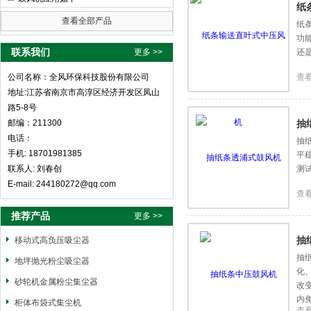
纸
查看全部产品
纸
功
全风环保科技股份有限公司
联系我们
更多 >>
还
公司名称：全风环保科技股份有限公司
查
地址:江苏省南京市高淳区经济开发区凤山
路5-8号
邮编：211300
抽
电话：
抽
手机: 18701981385
平
联系人: 刘春创
测
E-mail: 244180272@qq.com
查
推荐产品
更多 >>
抽
移动式高负压吸尘器
抽
地坪抛光粉尘吸尘器
化
砂轮机金属粉尘集尘器
改
内
柜体布袋式集尘机
查