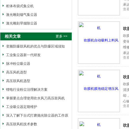
承
柜体布袋式集尘机
查
激光雕刻烟气集尘器
激光雕刻旱烟除尘器
吹
吹
相关文章
更多 >>
变
变频防爆鼓风机的优点与防爆区域须知
维
承
工业集尘器新一代研发
查
脉冲粉尘吸尘器
高压风机选型
吹
高压鼓风机选型
吹
锂电行业粉尘治理解决方案
清
却
掌握要点合理使用吹水风刀高压鼓风机
心
查
工业吸尘器定期维护
深入了解下台式打磨抛光除尘器的工作原
理
高压鼓风机技术参数
吹