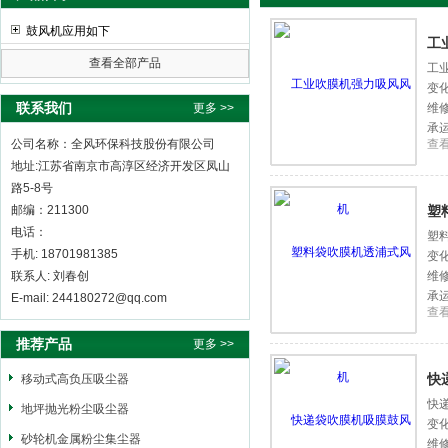
鼓风机应用如下
工
查看全部产品
工
变
全风环保科技股份有限公司
联系我们
更多 >>
维
承
公司名称：全风环保科技股份有限公司
查
地址:江苏省南京市高淳区经济开发区凤山
路5-8号
邮编：211300
塑
电话：
塑
手机: 18701981385
变
联系人: 刘春创
维
承
E-mail: 244180272@qq.com
查
推荐产品
更多 >>
快
移动式高负压吸尘器
快
地坪抛光粉尘吸尘器
变
砂轮机金属粉尘集尘器
维