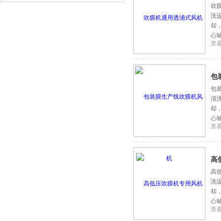
吹
洗
却
心
查
包
包
清
却
心
查
高
高
洗
却
心
查