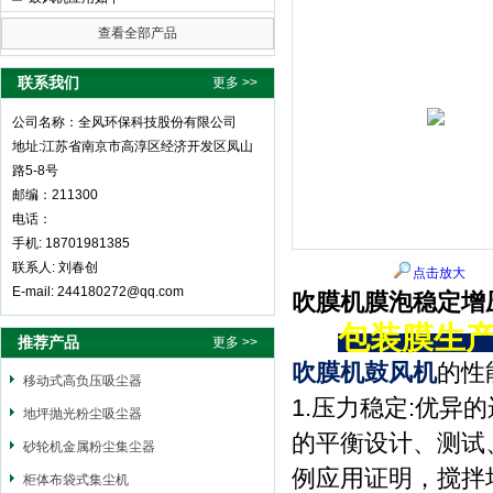
查看全部产品
全风环保科技股份有限公司
联系我们
更多 >>
公司名称：全风环保科技股份有限公司
地址:江苏省南京市高淳区经济开发区凤山
路5-8号
邮编：211300
电话：
手机: 18701981385
联系人: 刘春创
点击放大
E-mail: 244180272@qq.com
吹膜机膜泡稳定增
包装膜生
推荐产品
更多 >>
吹膜机鼓风机
的性
移动式高负压吸尘器
1.压力稳定:优
地坪抛光粉尘吸尘器
的平衡设计、测试
砂轮机金属粉尘集尘器
例应用证明，搅拌
柜体布袋式集尘机