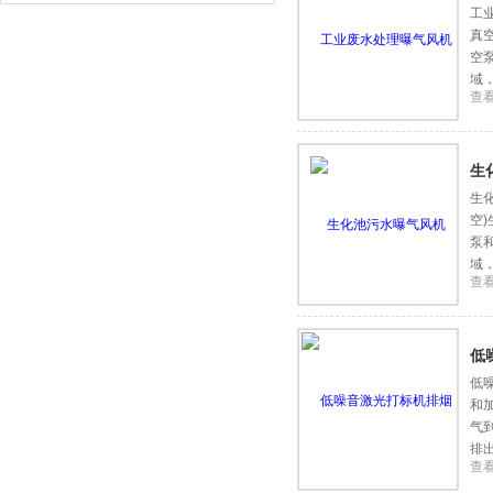
工
真
空
域
查
生
生
空
泵
域
查
低
低
和
气
排
查