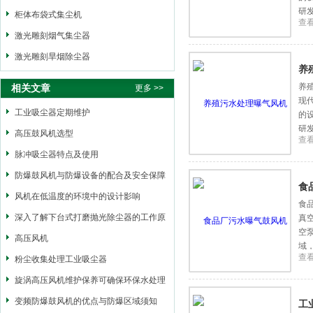
研
柜体布袋式集尘机
查
激光雕刻烟气集尘器
激光雕刻旱烟除尘器
养
养
相关文章
更多 >>
现
工业吸尘器定期维护
的
研
高压鼓风机选型
查
脉冲吸尘器特点及使用
防爆鼓风机与防爆设备的配合及安全保障
食
措施
风机在低温度的环境中的设计影响
食
深入了解下台式打磨抛光除尘器的工作原
真
空
理
高压风机
域
查
粉尘收集处理工业吸尘器
旋涡高压风机维护保养可确保环保水处理
风机的正常运行
变频防爆鼓风机的优点与防爆区域须知
工