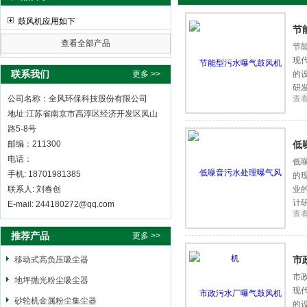
鼓风机应用如下
节
查看全部产品
节
现
全风环保科技股份有限公司
联系我们
更多 >>
的
研
公司名称：全风环保科技股份有限公司
查
地址:江苏省南京市高淳区经济开发区凤山
路5-8号
邮编：211300
低
电话：
低
手机: 18701981385
的
联系人: 刘春创
业
计
E-mail: 244180272@qq.com
查
推荐产品
更多 >>
市
移动式高负压吸尘器
市
地坪抛光粉尘吸尘器
现
砂轮机金属粉尘集尘器
的