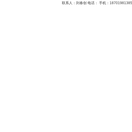
联系人：刘春创 电话： 手机：1870198138