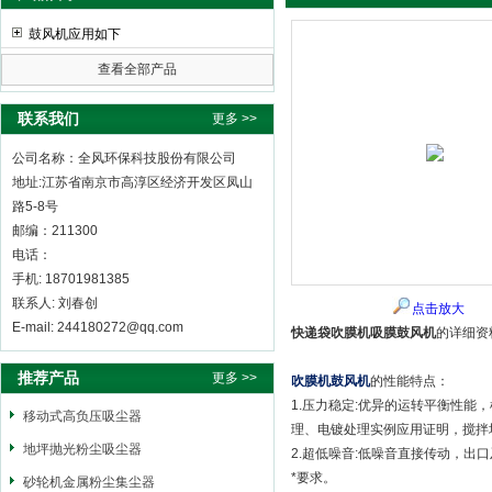
鼓风机应用如下
查看全部产品
全风环保科技股份有限公司
联系我们
更多 >>
公司名称：全风环保科技股份有限公司
地址:江苏省南京市高淳区经济开发区凤山
路5-8号
邮编：211300
电话：
手机: 18701981385
联系人: 刘春创
点击放大
E-mail: 244180272@qq.com
快递袋吹膜机吸膜鼓风机
的详细资
推荐产品
更多 >>
吹膜机鼓风机
的性能特点：
1.压力稳定:优异的运转平衡性
移动式高负压吸尘器
理、电镀处理实例应用证明，搅拌
地坪抛光粉尘吸尘器
2.超低噪音:低噪音直接传动，
*要求。
砂轮机金属粉尘集尘器