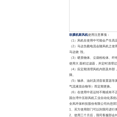
吹膜机鼓风机
使用注意事项：
（1）风机在使用中可能会产生高
（2）马达负载电流会随风机之使
马达烧 毁。
（3）硬质物体、尘袋粉粒体、纤
使用大 面积过滤器，并定时清理
（4）应定期清理风机内部及外部
障。
（5）轴承、油封及消音装置器等
气流液混合物等）而定期更换。
（6）在使用中若运转不顺或有不
国台湾中压鼓风机工业自动化系统
全风环保科技股份有限公司向您郑
1、买方使用部门可以到我司进行免
2、使用三个月后，我司客服部会