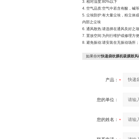
3. 相对湿度:80%以下
4. 空气品质:空气中若含有酸，
5. 尘埃防护:有大量尘埃，粉
内部之尘埃
6. 通风散热:请选择在通风良好
7. 置放空间:为列行维护或修理
8. 避免振动:请安装在无振动场
如果你对
快递袋吹膜机吸膜鼓风
产品：
您的单位：
您的姓名：