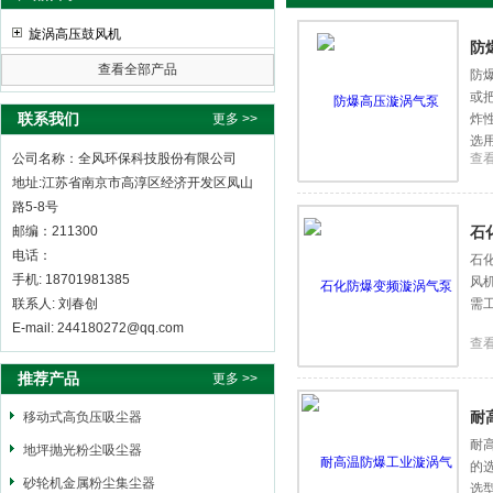
旋涡高压鼓风机
防
查看全部产品
防
或
全风环保科技股份有限公司
联系我们
更多 >>
炸
选
公司名称：全风环保科技股份有限公司
查
地址:江苏省南京市高淳区经济开发区凤山
路5-8号
邮编：211300
石
电话：
石
手机: 18701981385
风
联系人: 刘春创
需
E-mail: 244180272@qq.com
查
推荐产品
更多 >>
耐
移动式高负压吸尘器
耐
地坪抛光粉尘吸尘器
的
砂轮机金属粉尘集尘器
选