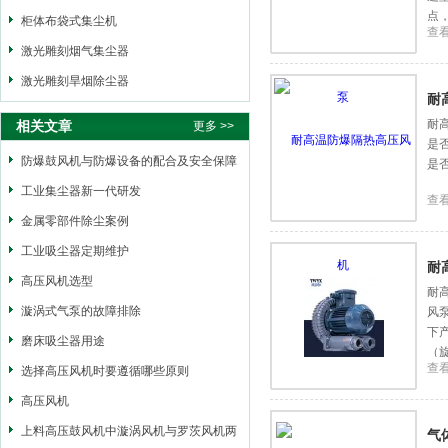
点
柜体布袋式集尘机
查
激光雕刻烟气集尘器
激光雕刻旱烟除尘器
耐
耐
相关文章
更多 >>
是
防爆鼓风机与防爆设备的配合及安全保障
是
措施
工业集尘器新一代研发
查
金属零部件除尘案例
工业吸尘器定期维护
耐
高压风机选型
耐
漩涡式气泵的故障排除
风
下
磨床吸尘器用途
（
查
选择高压风机时要遵循哪些原则
高压风机
上料高压鼓风机中漩涡风机与罗茨风机两
气