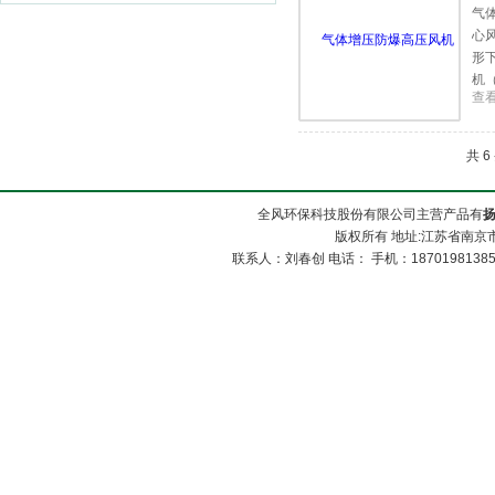
气
者之间的区别
心
形
机
查
共 
全风环保科技股份有限公司主营产品有
版权所有 地址:江苏省南京市
联系人：刘春创 电话： 手机：1870198138