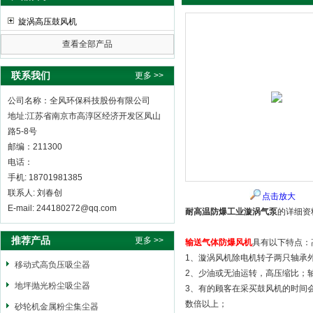
旋涡高压鼓风机
查看全部产品
全风环保科技股份有限公司
联系我们
更多 >>
公司名称：全风环保科技股份有限公司
地址:江苏省南京市高淳区经济开发区凤山
路5-8号
邮编：211300
电话：
手机: 18701981385
联系人: 刘春创
点击放大
E-mail: 244180272@qq.com
耐高温防爆工业漩涡气泵
的详细资
推荐产品
更多 >>
输送气体防爆风机
具有以下特点：
1、漩涡风机除电机转子两只轴承
移动式高负压吸尘器
2、少油或无油运转，高压缩比；
地坪抛光粉尘吸尘器
3、有的顾客在采买鼓风机的时间
数倍以上；
砂轮机金属粉尘集尘器