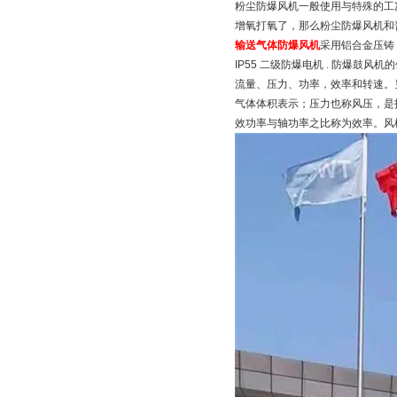
粉尘防爆风机一般使用与特殊的工
增氧打氧了，那么粉尘防爆风机和
输送气体防爆风机
采用铝合金压铸 
IP55 二级防爆电机 . 防爆
流量、压力、功率，效率和转速。
气体体积表示；压力也称风压，是
效功率与轴功率之比称为效率。风