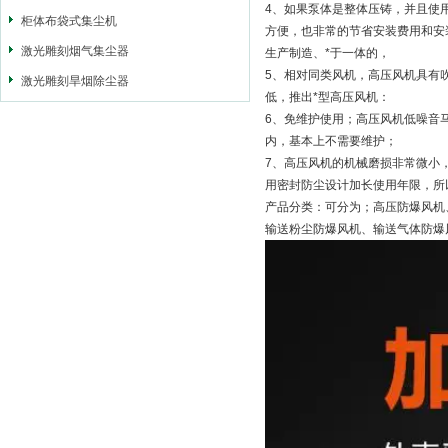
4、如果泵体是整体压铸，并且使
柜体布袋式集尘机
方便，也非常的节省安装费用和安
激光雕刻烟气集尘器
生产制造、*于一体的，
5、相对同类风机，高压风机具有
激光雕刻旱烟除尘器
低，推出*型高压风机：
6、免维护使用；高压风机低噪音
内，基本上不需要维护；
7、高压风机的机械磨损非常微小
用密封防尘设计加长使用年限，所
产品分类：可分为；高压防爆风机
输送粉尘防爆风机、输送气体防爆