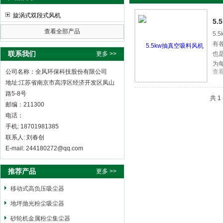
旋涡式双段式风机
5
查看全部产品
5
有
全风环保科技股份有限公司
联系我们
更多 >>
也
为
公司名称：全风环保科技股份有限公司
查
地址:江苏省南京市高淳区经济开发区凤山
路5-8号
共 
邮编：211300
电话：
手机: 18701981385
联系人: 刘春创
E-mail: 244180272@qq.com
推荐产品
更多 >>
移动式高负压吸尘器
地坪抛光粉尘吸尘器
砂轮机金属粉尘集尘器