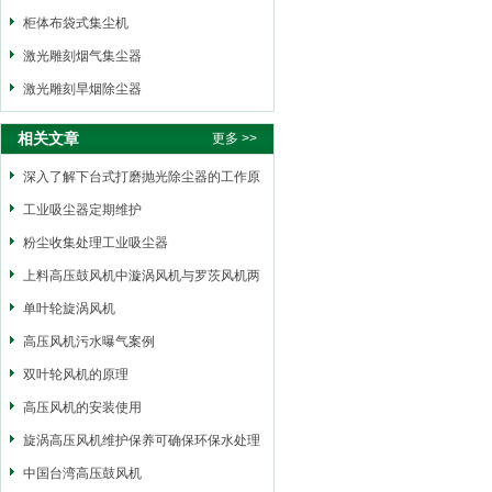
柜体布袋式集尘机
激光雕刻烟气集尘器
激光雕刻旱烟除尘器
相关文章
更多 >>
深入了解下台式打磨抛光除尘器的工作原
理
工业吸尘器定期维护
粉尘收集处理工业吸尘器
上料高压鼓风机中漩涡风机与罗茨风机两
者之间的区别
单叶轮旋涡风机
高压风机污水曝气案例
双叶轮风机的原理
高压风机的安装使用
旋涡高压风机维护保养可确保环保水处理
风机的正常运行
中国台湾高压鼓风机