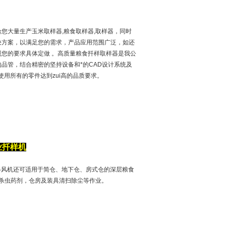
您大量生产玉米取样器,粮食取样器,取样器，同时
决方案，以满足您的需求，产品应用范围广泛，如还
您的要求具体定做 。高质量粮食扦样取样器是我公
品管，结合精密的坚持设备和*的CAD设计系统及
使用所有的零件达到zui高的品质要求。
业扦样机
器风机还可适用于简仓、地下仓、房式仓的深层粮食
杀虫药剂，仓房及装具清扫除尘等作业。