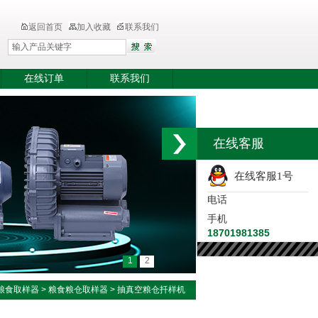
返回首页
加入收藏
联系我们
在线订单
联系我们
在线客服
在线客服1号
电话
手机
18701981385
1
2
粮食取样器
>
粮食粮仓取样器
> 抽真空粮仓扦样机