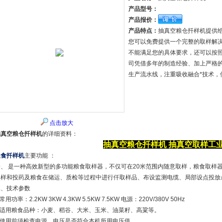
产品型号：
产品报价：
产品特点：
抽真空粮仓扦样机提供给
您可以免费提供一个完整的取样解
不能满足您的具体要求，还可以按照
司凭借多年的制造经验、加上严格的
生产流水线，注重吸收融合*技术，
点击放大
抽真空粮仓扦样机
的详细资料：
抽真空粮仓扦样机
抽真空取样工
粮食扦样机
主要功能 ：
一、 是一种高效新型的多功能粮食取样器，不仅可在20米范围内随意取样，粮食取样
取样和投药及粮食在储运、质检等过程中进行仟取样品、布设监测电缆、局部设点投放
二、技术参数
.常用功率：2.2KW 3KW 4.3KW 5.5KW 7.5KW 电源：220V/380V 50Hz
2.适用粮食品种：小麦、稻谷、大米、玉米、油菜籽、高粱等。
3.使用前须检查电源、电压是否符合本机所用电压值。