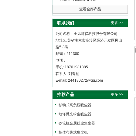
查看全部产品
全风环保科技股份有限公司
联系我们
更多 >>
公司名称：全风环保科技股份有限公司
地址:江苏省南京市高淳区经济开发区凤山
路5-8号
邮编：211300
电话：
手机: 18701981385
联系人: 刘春创
E-mail: 244180272@qq.com
推荐产品
更多 >>
移动式高负压吸尘器
地坪抛光粉尘吸尘器
砂轮机金属粉尘集尘器
柜体布袋式集尘机