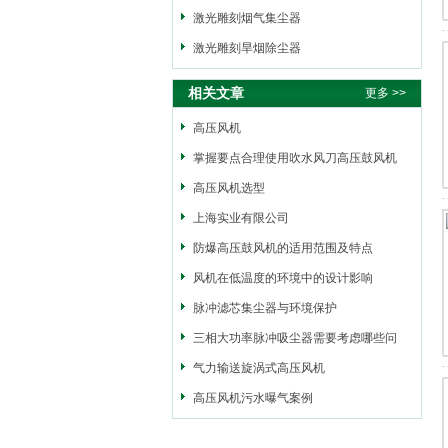
激光雕刻烟气集尘器
激光雕刻旱烟除尘器
相关文章
更多 >>
高压风机
掌握要点合理使用吹水风刀高压鼓风机
高压风机选型
上海实业有限公司
防爆高压鼓风机的适用范围及特点
风机在低温度的环境中的设计影响
脉冲滤芯集尘器与环境保护
三相大功率脉冲吸尘器需要考虑哪些问
题？
气力输送旋涡式高压风机
高压风机污水曝气案例