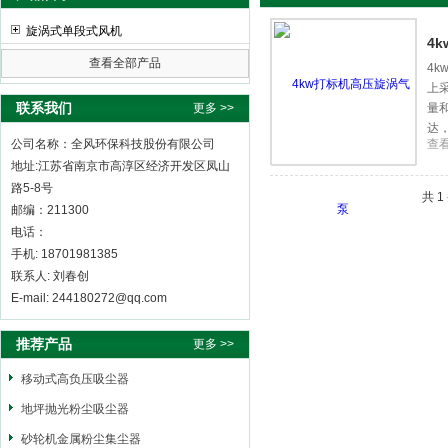
旋涡式单段式风机
4
查看全部产品
4
上
全风环保科技股份有限公司
联系我们
更多 >>
量
达
公司名称：全风环保科技股份有限公司
查
地址:江苏省南京市高淳区经济开发区凤山
路5-8号
共 
邮编：211300
电话：
手机: 18701981385
联系人: 刘春创
E-mail: 244180272@qq.com
推荐产品
更多 >>
移动式高负压吸尘器
地坪抛光粉尘吸尘器
砂轮机金属粉尘集尘器