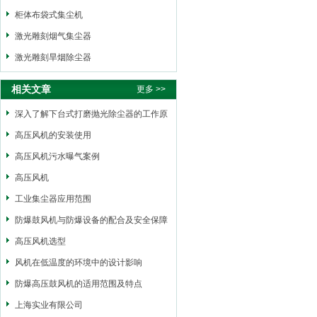
柜体布袋式集尘机
激光雕刻烟气集尘器
激光雕刻旱烟除尘器
相关文章
更多 >>
深入了解下台式打磨抛光除尘器的工作原
理
高压风机的安装使用
高压风机污水曝气案例
高压风机
工业集尘器应用范围
防爆鼓风机与防爆设备的配合及安全保障
措施
高压风机选型
风机在低温度的环境中的设计影响
防爆高压鼓风机的适用范围及特点
上海实业有限公司