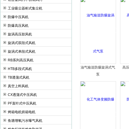
工业吸尘器柜式集尘机
全风环保科技股份有限公司
防爆中压风机
防爆高压风机
旋涡高压鼓风机
旋涡式双段式风机
旋涡式单段式风机
RB系列高压风机
油气输送防爆旋涡式气
高
HTB多段式风机
泵
TB透蒲式风机
真空上料风机
CX透蒲式中压风机
PF直叶式中压风机
烤箱电机烘箱电机
鱼塘增氧污水曝气风机