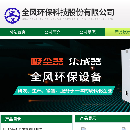
网站首页
公司简介
公司动态
产品展
产品展示
产品目录
铝合金风刀不锈钢风刀