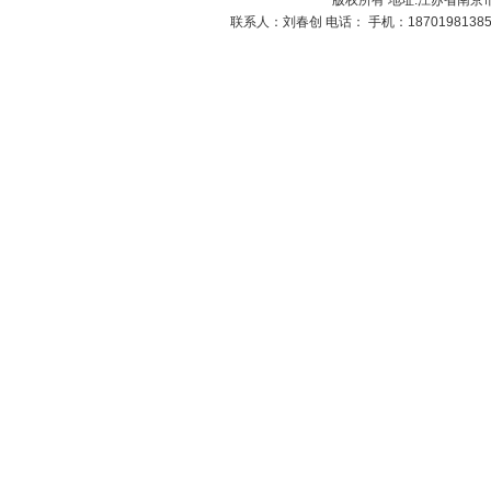
版权所有 地址:江苏省南京市
联系人：刘春创 电话： 手机：1870198138