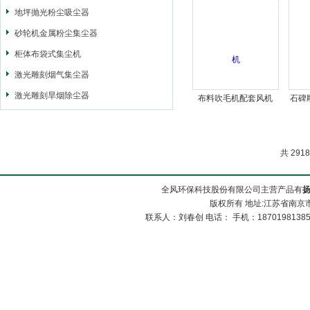
地坪抛光粉尘吸尘器
砂轮机金属粉尘集尘器
柜体布袋式集尘机
激光雕刻烟气集尘器
激光雕刻旱烟除尘器
布料吹毛机配套风机
石碑
共 291
全风环保科技股份有限公司主营产品有
版权所有 地址:江苏省南京市
联系人：刘春创 电话： 手机：1870198138