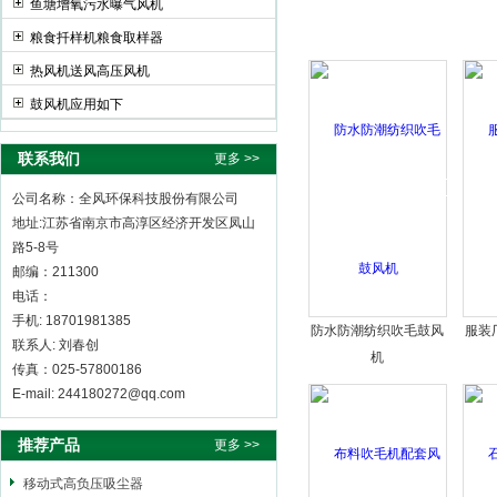
鱼塘增氧污水曝气风机
粮食扦样机粮食取样器
热风机送风高压风机
鼓风机应用如下
联系我们
更多 >>
公司名称：全风环保科技股份有限公司
地址:江苏省南京市高淳区经济开发区凤山
路5-8号
邮编：211300
电话：
手机: 18701981385
防水防潮纺织吹毛鼓风
服装
联系人: 刘春创
机
传真：025-57800186
E-mail: 244180272@qq.com
推荐产品
更多 >>
移动式高负压吸尘器