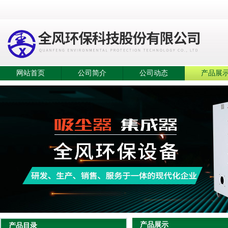
网站首页
公司简介
公司动态
产品展
产品展示
产品目录