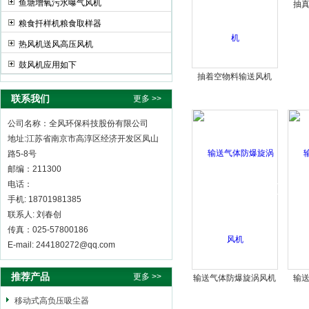
鱼塘增氧污水曝气风机
抽
粮食扦样机粮食取样器
热风机送风高压风机
鼓风机应用如下
抽着空物料输送风机
联系我们
更多 >>
公司名称：全风环保科技股份有限公司
地址:江苏省南京市高淳区经济开发区凤山
路5-8号
邮编：211300
电话：
手机: 18701981385
联系人: 刘春创
传真：025-57800186
E-mail: 244180272@qq.com
推荐产品
更多 >>
输送气体防爆旋涡风机
输
移动式高负压吸尘器