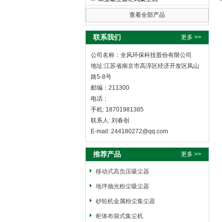
查看全部产品
全风环保科技股份有限公司
联系我们
更多 >>
公司名称：全风环保科技股份有限公司
地址:江苏省南京市高淳区经济开发区凤山
路5-8号
邮编：211300
电话：
手机: 18701981385
联系人: 刘春创
E-mail: 244180272@qq.com
推荐产品
更多 >>
移动式高负压吸尘器
地坪抛光粉尘吸尘器
砂轮机金属粉尘集尘器
柜体布袋式集尘机