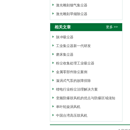
激光雕刻烟气集尘器
激光雕刻旱烟除尘器
相关文章
更多 >>
脉冲吸尘器
工业集尘器新一代研发
磨床集尘器
粉尘收集处理工业吸尘器
金属零部件除尘案例
漩涡式气泵的故障排除
锂电行业粉尘治理解决方案
变频防爆鼓风机的优点与防爆区域须知
单叶轮旋涡风机
中国台湾高压鼓风机