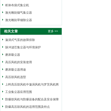
柜体布袋式集尘机
激光雕刻烟气集尘器
激光雕刻旱烟除尘器
相关文章
更多 >>
漩涡式气泵的故障排除
脉冲滤芯集尘器与环境保护
磨床吸尘器
高压风机的安装使用
磨床吸尘器用途
高压鼓风机选型
上料高压鼓风机中漩涡风机与罗茨风机两
者之间的区别
工业集尘器应用范围
防爆鼓风机与防爆设备的配合及安全保障
措施
防爆高压鼓风机的适用范围及特点