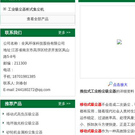
工业吸尘器柜式集尘机
查看全部产品
全风环保科技股份有限公司
联系我们
更多 >>
公司名称：全风环保科技股份有限公司
地址:江苏省南京市高淳区经济开发区凤山
路5-8号
邮编：211300
电话：
手机: 18701981385
联系人: 刘春创
点击放大
E-mail: 244180272@qq.com
推拉式工业粉尘吸尘器
的详细资料
推荐产品
更多 >>
移动式吸尘器
不会造成二次扬尘，
都有应用，随着现代社会人类对生
移动式高负压吸尘器
运作稳定、过滤效率高、处理风量
地坪抛光粉尘吸尘器
小、拆卸灰斗方便快捷。正是工业
移动式吸尘器
作为一种高效除尘设
砂轮机金属粉尘集尘器