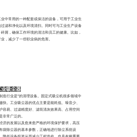
工业中常用的一种配套或保洁的设备，可用于工业生
的过滤和净化以及环境清扫。同时可与工业生产设备
、碎屑，确保工作环境的清洁和员工的健康。比如，
行业，减少了一些职业病的危害。
工业吸尘器
制造行业是*的清理设备。固定式吸尘机很多领域中
越快。工业吸尘器的优点主要是能耗低、噪音少、
护容易、过滤精度好、滤筒清灰效果高、占用空间
是非常广泛的。
经济的发展以及愈来愈严格的环境保护要求，高压
布袋除尘器的基本参数，正确地进行除尘系统设
，降低设备投资从而减少工程造价，也具有极重要