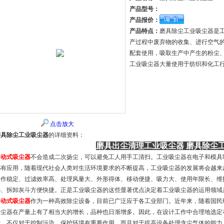
产品型号：
产品报价：
产品特点：
磨具除尘工业吸尘器是
产过程中废弃物的收集、进行空气
配套使用，吸取生产中产生的粉尘
工业吸尘器大量使用于纺织和化工
点击放大
磨具除尘工业吸尘器
的详细资料：
磨具出尘清理工业吸尘器
磨具除尘
移动式吸尘器
不会造成二次扬尘，可以避免工人用手工清扫。工业吸尘器在电子和模具
都有应用，随着现代社会人类对生活环境要求的不断提高，工业吸尘器的发展将会越来
运作稳定、过滤效率高、处理风量大、外形得体、移动便捷、吸力大、使用年限长、维
小、拆卸灰斗方便快捷。正是工业吸尘器的这些显著优点决定着工业吸尘器的运用领域
移动式吸尘器
作为一种高效除尘设备，目前已广泛应于各工业部门。近年来，随着国民
除尘器在产量上有了相当大的增长，品种也日渐增多。因此，在设计工作中合理地选定
计，不仅对于控制污染、保护环境有重要作用，而且对于提高设备处理含尘气体的能力