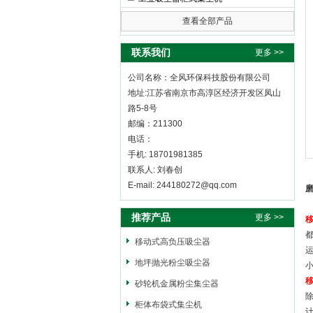
查看全部产品
全风环保科技股份有限公司
联系我们
更多 >>
公司名称：全风环保科技股份有限公司
地址:江苏省南京市高淳区经济开发区凤山
路5-8号
邮编：211300
电话：
手机: 18701981385
联系人: 刘春创
E-mail: 244180272@qq.com
推荐产品
更多 >>
移动式高负压吸尘器
地坪抛光粉尘吸尘器
砂轮机金属粉尘集尘器
柜体布袋式集尘机