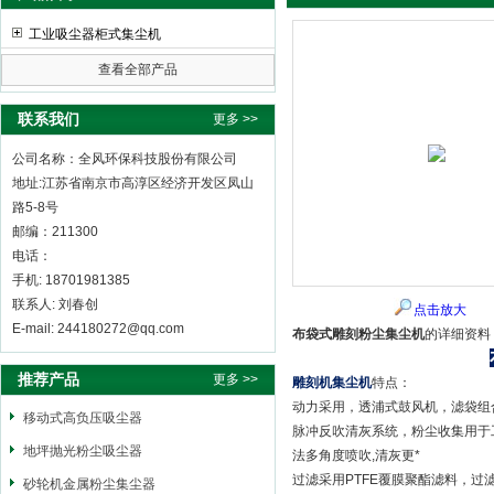
工业吸尘器柜式集尘机
查看全部产品
全风环保科技股份有限公司
联系我们
更多 >>
公司名称：全风环保科技股份有限公司
地址:江苏省南京市高淳区经济开发区凤山
路5-8号
邮编：211300
电话：
手机: 18701981385
联系人: 刘春创
点击放大
E-mail: 244180272@qq.com
布袋式雕刻粉尘集尘机
的详细资料
推荐产品
更多 >>
雕刻机集尘机
特点：
动力采用，透浦式鼓风机，滤袋组
移动式高负压吸尘器
脉冲反吹清灰系统，粉尘收集用于
地坪抛光粉尘吸尘器
法多角度喷吹,清灰更*
过滤采用PTFE覆膜聚酯滤料，
砂轮机金属粉尘集尘器