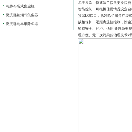
易于反吹，快速法兰接头更换快捷
柜体布袋式集尘机
智能控制，可根据使用情况设定自
激光雕刻烟气集尘器
预留LO接口，脉冲除尘器是在袋
缺相保护，远距离遥控控制，除尘
激光雕刻旱烟除尘器
坚持安全、经济、适用,并兼顾美
理方便、无二次污染的治理技术对