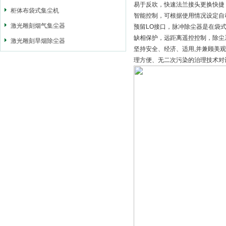
易于反吹，快速法兰接头更换快捷
柜体布袋式集尘机
智能控制，可根据使用情况设定自
激光雕刻烟气集尘器
预留LO接口，脉冲除尘器是在袋
缺相保护，远距离遥控控制，除尘
激光雕刻旱烟除尘器
坚持安全、经济、适用,并兼顾美
理方便、无二次污染的治理技术对