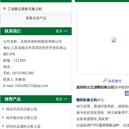
工业吸尘器柜式集尘机
查看全部产品
全风环保科技股份有限公司
联系我们
更多 >>
公司名称：全风环保科技股份有限公司
地址:江苏省南京市高淳区经济开发区凤山
路5-8号
邮编：211300
电话：
手机: 18701981385
联系人: 刘春创
点击放大
E-mail: 244180272@qq.com
超细粉尘过滤雕刻集尘机
的详细资
推荐产品
更多 >>
雕刻机集尘机
特点：
动力采用，透浦式鼓风机，滤袋组
移动式高负压吸尘器
脉冲反吹清灰系统，粉尘收集用于
地坪抛光粉尘吸尘器
法多角度喷吹,清灰更*
过滤采用PTFE覆膜聚酯滤料，
砂轮机金属粉尘集尘器