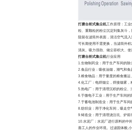
打磨台柜式集尘机
工作原理：工业
粒、重颗粒的粉尘沉淀到集灰斗，
阻留在滤筒外表面，清洁空气流入
可长期使用不需更换，当滤筒外积
清灰。吸力强劲、储尘容积大、使
打磨台柜式集尘机
行业应用
1.生物制药业：用于生产车间的除
2.食品行业：吸收油烟，潮气和食
3.粮食物品：用于量度的粮食搬
4.化工厂：电焊烟尘，焊接烟雾
5.热电厂：用于清理沉积的粉尘
6.于微电子工业：用于生产车间
7.于蓄电池制造业：用于生产车
8.纺织业：用于净化车间，吸走
9.铸造业：用于清理浇注坑、炉
10.水泥厂：水泥厂进行原料的
善工人的作业环境。过滤固体般,小