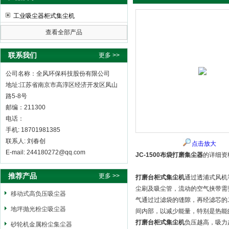
工业吸尘器柜式集尘机
查看全部产品
全风环保科技股份有限公司
联系我们
更多 >>
公司名称：全风环保科技股份有限公司
地址:江苏省南京市高淳区经济开发区凤山
路5-8号
邮编：211300
电话：
手机: 18701981385
联系人: 刘春创
点击放大
E-mail: 244180272@qq.com
JC-1500布袋打磨集尘器
的详细资
推荐产品
更多 >>
打磨台柜式集尘机
通过透浦式风机
尘刷及吸尘管，流动的空气挟带需
移动式高负压吸尘器
气通过过滤袋的缝隙，再经滤芯的
地坪抛光粉尘吸尘器
间内部，以减少能量，特别是热能
打磨台柜式集尘机
负压越高，吸力
砂轮机金属粉尘集尘器