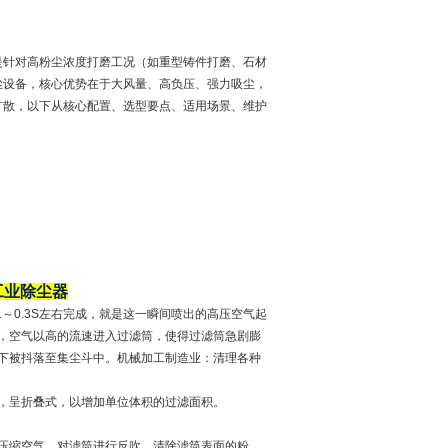
是针对高粉尘浓度打磨工况（如重型铸件打磨、石材
尘设备，核心优势在于大风量、高负压、强力吸尘，
扩散，以下从核心配置、选型要点、适用场景、维护
工业除尘器
～0.3S左右完成，就是这一瞬间喷出的高压空气起
，空气以高的流速进入过滤筒，使得过滤筒急剧膨
下被抖落至集尘斗中。机械加工制造业：清理各种
，呈折叠式，以增加单位体积的过滤面积。
压缩空气，对滤筒进行反吹，清除滤筒表面的粉