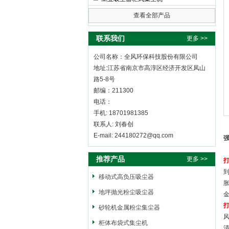
查看全部产品
全风环保科技股份有限公司
联系我们
更多 >>
公司名称：全风环保科技股份有限公司
地址:江苏省南京市高淳区经济开发区凤山
路5-8号
邮编：211300
电话：
手机: 18701981385
联系人: 刘春创
E-mail: 244180272@qq.com
推荐产品
更多 >>
移动式高负压吸尘器
地坪抛光粉尘吸尘器
砂轮机金属粉尘集尘器
柜体布袋式集尘机