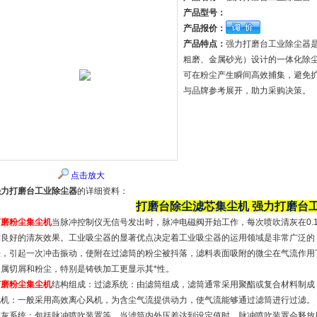
产品型号：
产品报价：
产品特点：
强力打磨台工业除尘器
粗磨、金属砂光）设计的一体化除
可在粉尘产生瞬间高效捕集，避免
与品牌参考展开，助力采购决策。
点击放大
强力打磨台工业除尘器
的详细资料：
打磨台除尘滤芯集尘机
强力打磨台
打磨粉尘集尘机
当脉冲控制仪无信号发出时，脉冲电磁阀开始工作，每次喷吹清灰在0.1
到良好的清灰效果。工业吸尘器的显著优点决定着工业吸尘器的运用领域是非常广泛的
胀，引起一次冲击振动，使附在过滤筒的粉尘被抖落，滤料表面吸附的微尘在气流作用
金属切屑和粉尘，特别是铸铁加工更显示其*性。
打磨粉尘集尘机
结构组成：过滤系统：由滤筒组成，滤筒通常采用聚酯或复合材料制成
风机：一般采用高效离心风机，为含尘气流提供动力，使气流能够通过滤筒进行过滤。
清灰系统：包括脉冲喷吹装置等，当滤筒内外压差达到设定值时，脉冲喷吹装置会释放