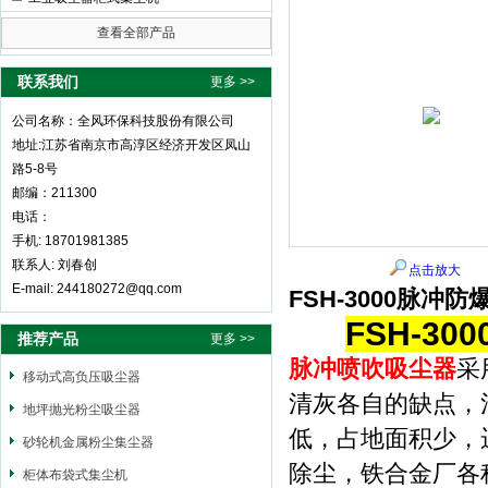
查看全部产品
全风环保科技股份有限公司
联系我们
更多 >>
公司名称：全风环保科技股份有限公司
地址:江苏省南京市高淳区经济开发区凤山
路5-8号
邮编：211300
电话：
手机: 18701981385
联系人: 刘春创
点击放大
E-mail: 244180272@qq.com
FSH-3000脉冲
FSH-3
推荐产品
更多 >>
脉冲喷吹吸尘器
采
移动式高负压吸尘器
清灰各自的缺点，
地坪抛光粉尘吸尘器
低，占地面积少，
砂轮机金属粉尘集尘器
除尘，铁合金厂各
柜体布袋式集尘机