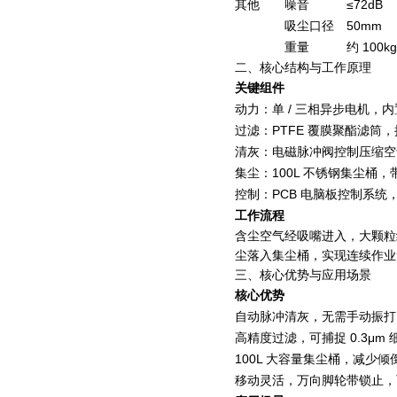
其他
噪音
≤72dB
吸尘口径
50mm
重量
约 100kg
二、核心结构与工作原理
关键组件
动力：单 / 三相异步电机
过滤：PTFE 覆膜聚酯滤
清灰：电磁脉冲阀控制压缩空
集尘：100L 不锈钢集尘
控制：PCB 电脑板控制系
工作流程
含尘空气经吸嘴进入，大颗粒
尘落入集尘桶，实现连续作业
三、核心优势与应用场景
核心优势
自动脉冲清灰，无需手动振打
高精度过滤，可捕捉 0.3μ
100L 大容量集尘桶，减少
移动灵活，万向脚轮带锁止，