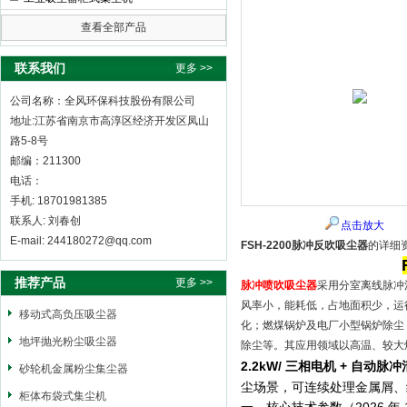
查看全部产品
全风环保科技股份有限公司
联系我们
更多 >>
公司名称：全风环保科技股份有限公司
地址:江苏省南京市高淳区经济开发区凤山
路5-8号
邮编：211300
电话：
手机: 18701981385
联系人: 刘春创
点击放大
E-mail: 244180272@qq.com
FSH-2200脉冲反吹吸尘器
的详细
推荐产品
更多 >>
脉冲喷吹吸尘器
采用分室离线脉冲
风率小，能耗低，占地面积少，运
移动式高负压吸尘器
化；燃煤锅炉及电厂小型锅炉除尘
地坪抛光粉尘吸尘器
除尘等。其应用领域以高温、较大
2.2kW/ 三相电机 + 自动脉冲
砂轮机金属粉尘集尘器
尘场景，可连续处理金属屑、
柜体布袋式集尘机