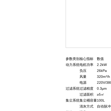
参数类别
核心指标
数值
动力系统
电机功率
2.2kW
负压
26kPa
风量
320m³/h
电源
220V/38
过滤系统
过滤精度
0.3μm
过滤面积
≥5㎡
集尘系统
集尘桶容量
100L
清灰方式
自动脉冲