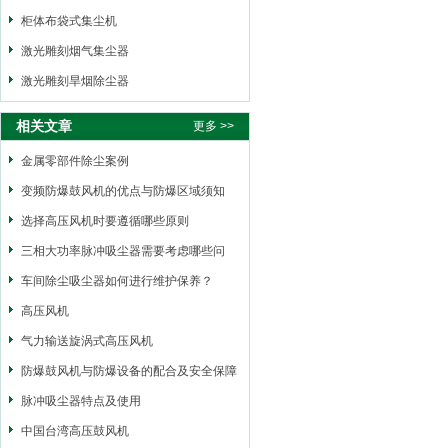
柜体布袋式集尘机
激光雕刻烟气集尘器
激光雕刻旱烟除尘器
相关文章
更多 >>
金属零部件除尘案例
变频防爆鼓风机的优点与防爆区域须知
选择高压风机时要遵循哪些原则
三相大功率脉冲吸尘器需要考虑哪些问
题？
车间除尘吸尘器如何进行维护保养？
高压风机
气力输送旋涡式高压风机
防爆鼓风机与防爆设备的配合及安全保障
措施
脉冲吸尘器特点及使用
中国台湾高压鼓风机