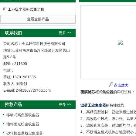
工业吸尘器柜式集尘机
查看全部产品
全风环保科技股份有限公司
联系我们
更多 >>
公司名称：全风环保科技股份有限公司
地址:江苏省南京市高淳区经济开发区凤山
路5-8号
邮编：211300
电话：
手机: 18701981385
联系人: 刘春创
点击放大
E-mail: 244180272@qq.com
覆膜滤芯柜式集尘器
的详细资料：
推荐产品
更多 >>
滤芯工业集尘器
的特性优势；
1、高精度型滤材，亚微米级过滤
移动式高负压吸尘器
2、高效除尘风机，吸力强、风量
地坪抛光粉尘吸尘器
3、滤袋直立安装，过滤面均匀，
4、不锈钢立柜式机体占地面积小
砂轮机金属粉尘集尘器