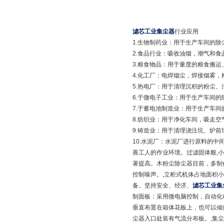
滤芯工业集尘器
行业应用
1.生物制药业：用于生产车间的除
2.食品行业：吸收油烟，潮气和食
3.粮食物品：用于量度的粮食搬
4.化工厂：电焊烟尘，焊接烟雾
5.热电厂：用于清理沉积的粉尘
6.于微电子工业：用于生产车间
7.于蓄电池制造业：用于生产车
8.纺织业：用于净化车间，吸走
9.铸造业：用于清理浇注坑、炉
10.水泥厂：水泥厂进行原料的
善工人的作业环境。过滤固体般,小
著提高。木粉尘除尘器目前，多制
控制噪声。,立柜式机体占地面积
备。坚持安全、经济、
滤芯工业集
制面板：采用微电脑控制，自动化
垂直布置在箱体花板上，也可以倾
尘器入口处装有气流分布板。,集尘