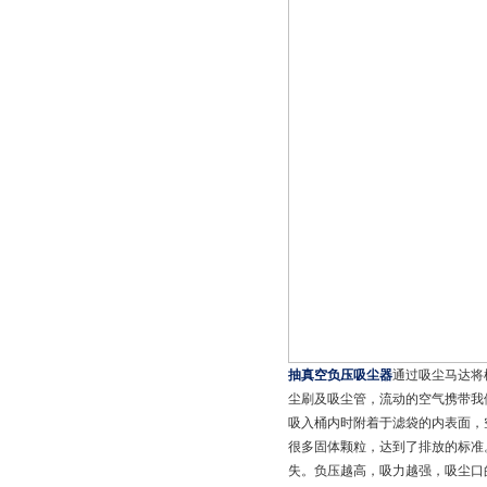
抽真空负压吸尘器
通过吸尘马达将
尘刷及吸尘管，流动的空气携带我
吸入桶内时附着于滤袋的内表面，
很多固体颗粒，达到了排放的标准
失。负压越高，吸力越强，吸尘口