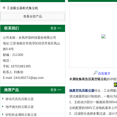
工业吸尘器柜式集尘机
查看全部产品
全风环保科技股份有限公司
联系我们
更多 >>
公司名称：全风环保科技股份有限公司
地址:江苏省南京市高淳区经济开发区凤山
路5-8号
邮编：211300
电话：
手机: 18701981385
联系人: 刘春创
点击放大
E-mail: 244180272@qq.com
木屑收集高负压真空吸尘机
的详细
推荐产品
更多 >>
抽真空负压吸尘器
特点：工业用吸
清洁难题而设计制造的，一般分为
移动式高负压吸尘器
1、主机动力部分一般都采用380
地坪抛光粉尘吸尘器
尘机配置的380V工业电机基本上
2、过滤部分选择多重过滤，设计
砂轮机金属粉尘集尘器