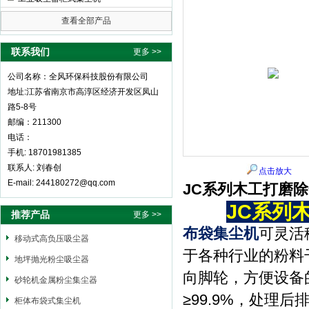
查看全部产品
全风环保科技股份有限公司
联系我们
更多 >>
公司名称：全风环保科技股份有限公司
地址:江苏省南京市高淳区经济开发区凤山
路5-8号
邮编：211300
电话：
手机: 18701981385
联系人: 刘春创
点击放大
E-mail: 244180272@qq.com
JC系列木工打磨
JC系列
推荐产品
更多 >>
布袋集尘机
可灵活
移动式高负压吸尘器
于各种行业的粉料
地坪抛光粉尘吸尘器
向脚轮，方便设备
砂轮机金属粉尘集尘器
≥99.9%，处
柜体布袋式集尘机