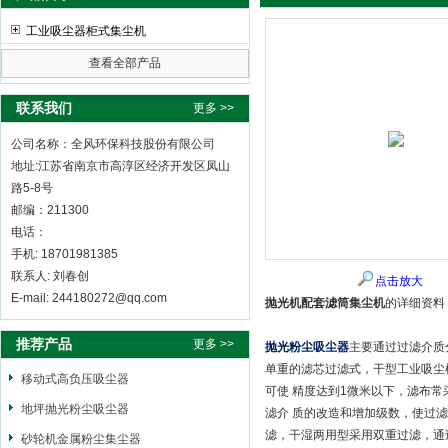
工业吸尘器柜式集尘机
查看全部产品
全风环保科技股份有限公司
联系我们
更多 >>
公司名称：全风环保科技股份有限公司
地址:江苏省南京市高淳区经济开发区凤山
路5-8号
邮编：211300
电话：
手机: 18701981385
联系人: 刘春创
点击放大
E-mail: 244180272@qq.com
抛光机配套滤筒集尘机
的详细资料
推荐产品
更多 >>
抛光粉尘吸尘器
主要通过过滤介质
单重的滤芯过滤式，干型工业吸尘
移动式高负压吸尘器
可使 精度达到1微米以下，滤布常
地坪抛光粉尘吸尘器
滤介 质的改造和增加级数，使过
滤，干湿两用型采用双重过滤，通
砂轮机金属粉尘集尘器