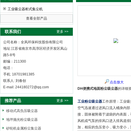
工业吸尘器柜式集尘机
查看全部产品
全风环保科技股份有限公司
联系我们
更多 >>
公司名称：全风环保科技股份有限公司
地址:江苏省南京市高淳区经济开发区凤山
路5-8号
邮编：211300
电话：
手机: 18701981385
联系人: 刘春创
点击放大
E-mail: 244180272@qq.com
DH便携式地面粉尘吸尘器
的详细
推荐产品
更多 >>
工业粉尘吸尘器
工作原理：工业吸
空气迅速通过进风口流入桶身内部
移动式高负压吸尘器
接，固体被附着于滤袋的内表面，
地坪抛光粉尘吸尘器
风机或气泵的排风口进入排风道排
加，相应的负压变小，吸力变小，
砂轮机金属粉尘集尘器