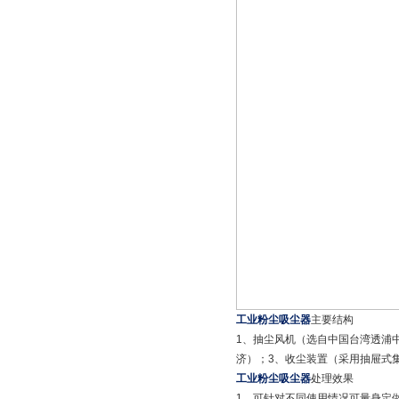
工业粉尘吸尘器
主要结构
1、抽尘风机（选自中国台湾透浦
济）；3、收尘装置（采用抽屉式
工业粉尘吸尘器
处理效果
1、可针对不同使用情况可量身定做