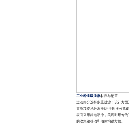
工业粉尘吸尘器
材质与配置
过滤部分选择多重过滤：设计方面选
置添加旋风分离器(用于固液分离
表面采用静电喷涂，美观耐用专为
的收集箱移动和倾倒均很方便。