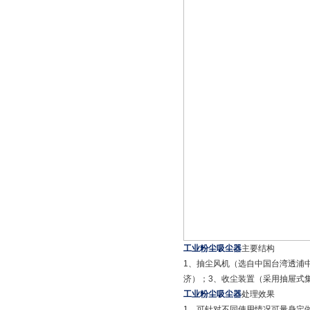
工业粉尘吸尘器
主要结构
1、抽尘风机（选自中国台湾透浦
济）；3、收尘装置（采用抽屉式
工业粉尘吸尘器
处理效果
1、可针对不同使用情况可量身定做