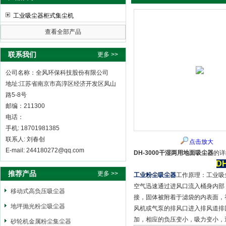
工业吸尘器柜式集尘机
查看全部产品
全风环保科技股份有限公司
联系我们
更多 >>
公司名称：全风环保科技股份有限公司
地址:江苏省南京市高淳区经济开发区凤山
路5-8号
邮编：211300
电话：
手机: 18701981385
联系人: 刘春创
点击放大
E-mail: 244180272@qq.com
DH-3000干湿两用地面吸尘器
的详
D
推荐产品
更多 >>
工业粉尘吸尘器
工作原理：工业吸
空气迅速通过进风口流入桶身内部
移动式高负压吸尘器
接，固体被附着于滤袋的内表面，
地坪抛光粉尘吸尘器
风机或气泵的排风口进入排风道排
加，相应的负压变小，吸力变小，
砂轮机金属粉尘集尘器