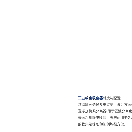
工业粉尘吸尘器
材质与配置
过滤部分选择多重过滤：设计方面选
置添加旋风分离器(用于固液分离
表面采用静电喷涂，美观耐用专为
的收集箱移动和倾倒均很方便。