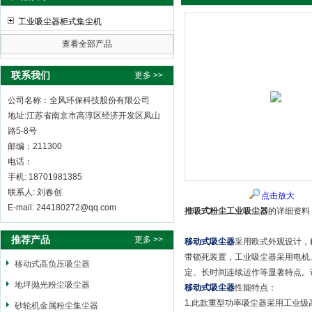
工业吸尘器柜式集尘机
查看全部产品
全风环保科技股份有限公司
联系我们
更多 >>
公司名称：全风环保科技股份有限公司
地址:江苏省南京市高淳区经济开发区凤山
路5-8号
邮编：211300
电话：
手机: 18701981385
联系人: 刘春创
点击放大
E-mail: 244180272@qq.com
推吸式粉尘工业吸尘器
的详细资料
推荐产品
更多 >>
移动式吸尘器
采用欧式外观设计，
带锁死装置，工业吸尘器采用电机
移动式高负压吸尘器
定、长时间连续运作等显著特点。
地坪抛光粉尘吸尘器
移动式吸尘器
性能特点：
1.此款重型功率吸尘器采用工业级
砂轮机金属粉尘集尘器