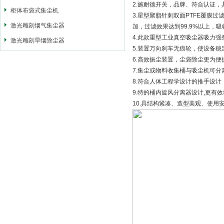
2.施耐德开关，品牌、符合认证
柜体布袋式集尘机
3.星型聚脂针刺双面PTFE覆膜过滤
激光雕刻烟气集尘器
加，过滤效果达到99.9%以上，吸收
4.此款重型工业真空吸尘器吸力
激光雕刻旱烟除尘器
5.装置万向刹车无痕轮，使设备
6.高效振尘装置，尘袋除尘更为便
7.集尘或物料收集桶与吸尘机可分
8.符合人体工程学设计的推手设
9.特的桶内旋风分离器设计,更有
10.具结构紧凑、造型美观、使用