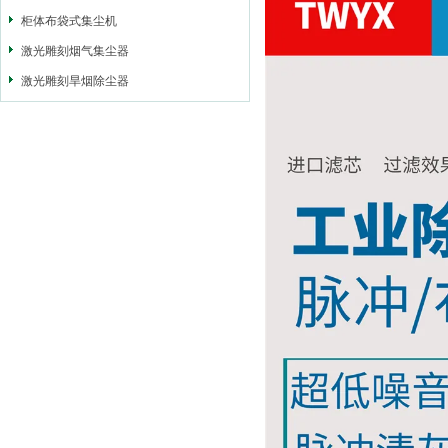
柜体布袋式集尘机
激光雕刻烟气集尘器
激光雕刻旱烟除尘器