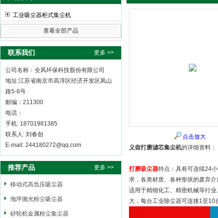
工业吸尘器柜式集尘机
查看全部产品
全风环保科技股份有限公司
联系我们
更多 >>
公司名称：全风环保科技股份有限公司
地址:江苏省南京市高淳区经济开发区凤山
路5-8号
邮编：211300
电话：
手机: 18701981385
联系人: 刘春创
点击放大
E-mail: 244180272@qq.com
义齿打磨滤芯集尘机
的详细资料：
推荐产品
更多 >>
打磨吸尘器
特点：具有可连续24
求，各类材质、各种形状的废弃介
移动式高负压吸尘器
适用于精细化工、精密机械等行业
地坪抛光粉尘吸尘器
大，每台工业除尘器可连接1至1
砂轮机金属粉尘集尘器