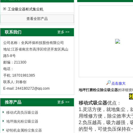
工业吸尘器柜式集尘机
查看全部产品
全风环保科技股份有限公司
联系我们
更多 >>
公司名称：全风环保科技股份有限公司
地址:江苏省南京市高淳区经济开发区凤山
路5-8号
邮编：211300
电话：
手机: 18701981385
联系人: 刘春创
点击放大
E-mail: 244180272@qq.com
地坪打磨粉尘除尘吸尘器
的详细资
推荐产品
更多 >>
移动式吸尘器
优点：
1.灵活方便，就地集尘
移动式高负压吸尘器
用维修方便，除尘效率大
地坪抛光粉尘吸尘器
2.负压越高，吸力越强
的型号，可使负压保持在
砂轮机金属粉尘集尘器