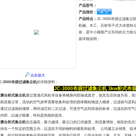
产品型号：
产品报价：
产品特点：
JC-3000布袋过滤集
机械、木工、石材等干式大浓度粉尘
装，是中小规模产尘车间的主力除
面详细说明：
点击放大
C-3000布袋过滤集尘机
的详细资料：
JC-3000布袋过滤集尘机
3kw柜式布
打磨台柜式集尘机
通过透浦式风机等设备将桶身内部抽成真空，使其负压快速升高，高
尘刷及吸尘管，流动的空气挟带需要收集和处理的固体颗粒物进入桶身，过滤袋与进风
气通过过滤袋的缝隙，再经滤芯的二次过滤，可使空气达到排放的标准，过滤后的空气通
间内部，以减少能量，特别是热能的损失。
打磨台柜式集尘机
负压越高，吸力越强，吸尘口的口径越宽，则流量增加，相应的负压
保持在一个恒定的范围之内，以适应不同的物料的吸取和处理。 公司建立从销售、技术
力量。经过时间的考验品质的稳定性。在国内已经是。公司分别在上海﹑北京﹑无锡﹑