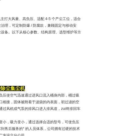
尘机主打大风量、高负压、适配 4-5 个产尘工位，适合
治理，可定制防爆 / 防腐款，兼顾固定与移动安
尘设备。以下从核心参数、结构原理、选型维护等方
袋除尘集尘机
负压使空气迅速通过进风口流入桶身内部，桶过吸
口相接，固体被附着于滤袋的内表面，初过滤的空
过风机或气泵的排风口进入排风道，zui终排回车
变小，吸力变小，通过选择合适的型号，可使负压
到售后服务的* 的人员体系，公司拥有过硬的技术
广东设立分公司。