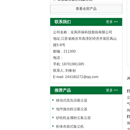
查看全部产品
全风环保科技股份有限公司
联系我们
更多 >>
公司名称：全风环保科技股份有限公司
地址:江苏省南京市高淳区经济开发区凤山
路5-8号
邮编：211300
电话：
手机: 18701981385
联系人: 刘春创
E-mail: 244180272@qq.com
J
推荐产品
更多 >>
移动式高负压吸尘器
地坪抛光粉尘吸尘器
砂轮机金属粉尘集尘器
柜体布袋式集尘机