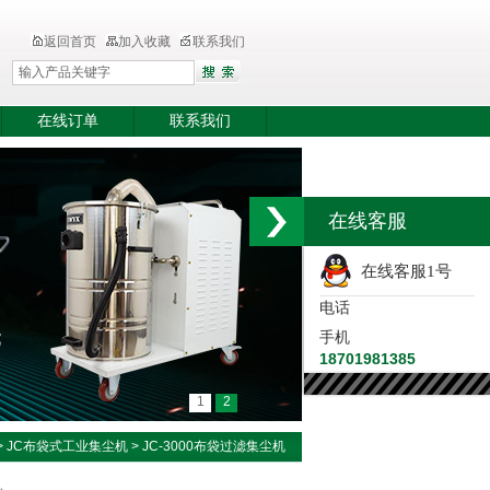
返回首页
加入收藏
联系我们
在线订单
联系我们
在线客服
在线客服1号
电话
手机
18701981385
1
2
>
JC布袋式工业集尘机
> JC-3000布袋过滤集尘机
机