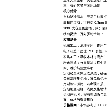
尘落入集尘桶，实现连续作业
三、核心优势与应用场景
核心优势
自动脉冲清灰，无需手动振打
高精度过滤，可捕捉 0.3μ
100L 大容量集尘桶，减少
移动灵活，万向脚轮带锁止，
应用场景
机械加工：清理车床、铣床产
电子制造：处理 PCB 切割
家具加工：吸收木材打磨产生
粉末喷涂：收集喷涂过程中散
四、维护与注意事项
定期检查脉冲反吹系统，确保电
每日清理集尘桶，避免粉尘堆
定期检查滤筒，若出现破损、
定期检查电机、线路及接地情
长期停机时，需清理滤筒与集
五、价格与选型建议
价格区间
：市场参考价 115