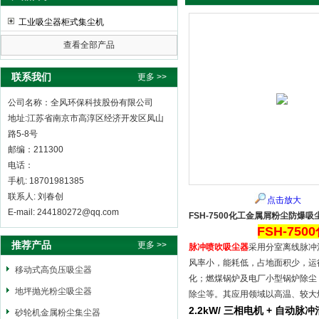
工业吸尘器柜式集尘机
查看全部产品
全风环保科技股份有限公司
联系我们
更多 >>
公司名称：全风环保科技股份有限公司
地址:江苏省南京市高淳区经济开发区凤山
路5-8号
邮编：211300
电话：
手机: 18701981385
联系人: 刘春创
点击放大
E-mail: 244180272@qq.com
FSH-7500化工金属屑粉尘防爆吸
FSH-7
推荐产品
更多 >>
脉冲喷吹吸尘器
采用分室离线脉冲
风率小，能耗低，占地面积少，运
移动式高负压吸尘器
化；燃煤锅炉及电厂小型锅炉除尘
地坪抛光粉尘吸尘器
除尘等。其应用领域以高温、较大
2.2kW/ 三相电机 + 自动脉冲
砂轮机金属粉尘集尘器